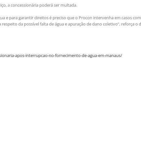
ço, a concessionária poderá ser multada.
ua e para garantir direitos é preciso que o Procon intervenha em casos co
espeito da possível falta de água e apuração de dano coletivo”, reforça o d
sionaria-apos-interrupcao-no-fornecimento-de-agua-em-manaus/