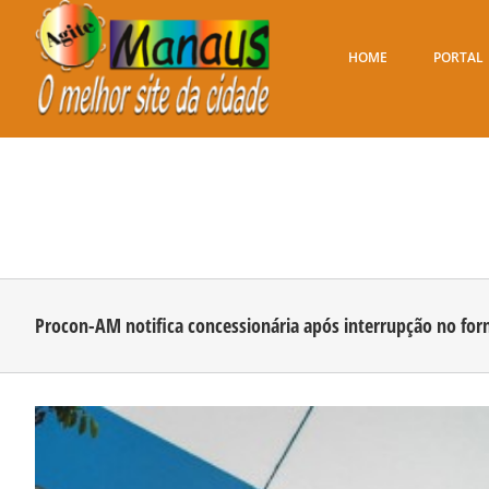
Ir
para
o
HOME
PORTAL
conteúdo
Procon-AM notifica concessionária após interrupção no f
View
Larger
Image