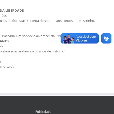
 DA LIBERDADE
lhães
oclos da floresta! Da coroa de Vodum aos contos do Mestrinho.”
uma vida, um sonho: o alvorecer da 319.”
GANOS
on.
ontam suas andanças- 50 anos de história.”
a
mortais”.
Publicidade