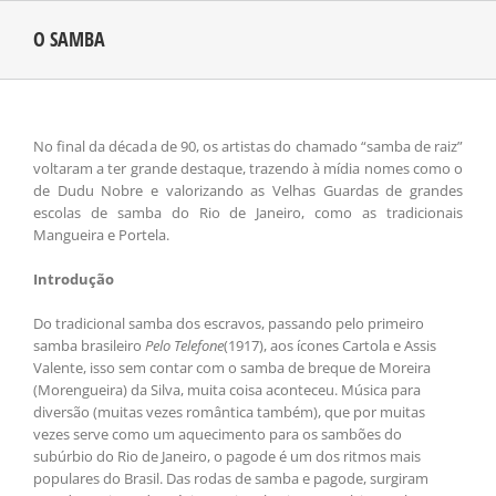
O SAMBA
CONHEÇA O AMAZONAS
PUBLICIDADE
No final da década de 90, os artistas do chamado “samba de raiz”
voltaram a ter grande destaque, trazendo à mídia nomes como o
de Dudu Nobre e valorizando as Velhas Guardas de grandes
escolas de samba do Rio de Janeiro, como as tradicionais
CONTATO
Mangueira e Portela.
Introdução
Do tradicional samba dos escravos, passando pelo primeiro
samba brasileiro
Pelo Telefone
(1917), aos ícones Cartola e Assis
Valente, isso sem contar com o samba de breque de Moreira
(Morengueira) da Silva, muita coisa aconteceu. Música para
diversão (muitas vezes romântica também), que por muitas
vezes serve como um aquecimento para os sambões do
subúrbio do Rio de Janeiro, o pagode é um dos ritmos mais
populares do Brasil. Das rodas de samba e pagode, surgiram