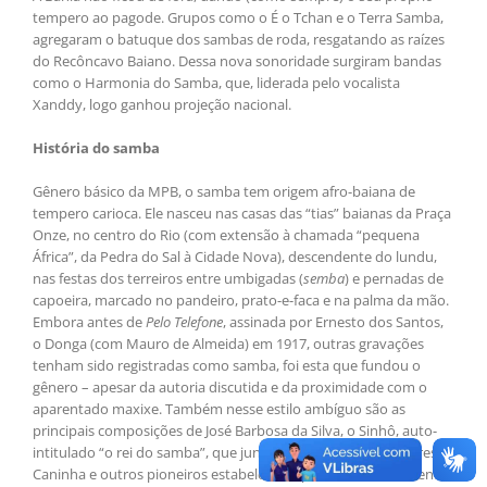
tempero ao pagode. Grupos como o É o Tchan e o Terra Samba,
agregaram o batuque dos sambas de roda, resgatando as raízes
do Recôncavo Baiano. Dessa nova sonoridade surgiram bandas
como o Harmonia do Samba, que, liderada pelo vocalista
Xanddy, logo ganhou projeção nacional.
História do samba
Gênero básico da MPB, o samba tem origem afro-baiana de
tempero carioca. Ele nasceu nas casas das “tias” baianas da Praça
Onze, no centro do Rio (com extensão à chamada “pequena
África”, da Pedra do Sal à Cidade Nova), descendente do lundu,
nas festas dos terreiros entre umbigadas (
semba
) e pernadas de
capoeira, marcado no pandeiro, prato-e-faca e na palma da mão.
Embora antes de
Pelo Telefone
, assinada por Ernesto dos Santos,
o Donga (com Mauro de Almeida) em 1917, outras gravações
tenham sido registradas como samba, foi esta que fundou o
gênero – apesar da autoria discutida e da proximidade com o
aparentado maxixe. Também nesse estilo ambíguo são as
principais composições de José Barbosa da Silva, o Sinhô, auto-
intitulado “o rei do samba”, que junto com Heitor dos Prazeres,
Caninha e outros pioneiros estabelece os primeiros fundamentos