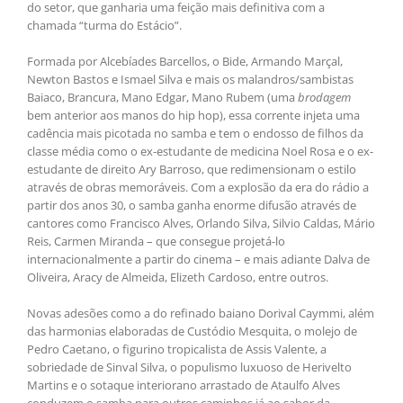
do setor, que ganharia uma feição mais definitiva com a
chamada “turma do Estácio”.
Formada por Alcebíades Barcellos, o Bide, Armando Marçal,
Newton Bastos e Ismael Silva e mais os malandros/sambistas
Baiaco, Brancura, Mano Edgar, Mano Rubem (uma
brodagem
bem anterior aos manos do hip hop), essa corrente injeta uma
cadência mais picotada no samba e tem o endosso de filhos da
classe média como o ex-estudante de medicina Noel Rosa e o ex-
estudante de direito Ary Barroso, que redimensionam o estilo
através de obras memoráveis. Com a explosão da era do rádio a
partir dos anos 30, o samba ganha enorme difusão através de
cantores como Francisco Alves, Orlando Silva, Silvio Caldas, Mário
Reis, Carmen Miranda – que consegue projetá-lo
internacionalmente a partir do cinema – e mais adiante Dalva de
Oliveira, Aracy de Almeida, Elizeth Cardoso, entre outros.
Novas adesões como a do refinado baiano Dorival Caymmi, além
das harmonias elaboradas de Custódio Mesquita, o molejo de
Pedro Caetano, o figurino tropicalista de Assis Valente, a
sobriedade de Sinval Silva, o populismo luxuoso de Herivelto
Martins e o sotaque interiorano arrastado de Ataulfo Alves
conduzem o samba para outros caminhos já ao sabor da