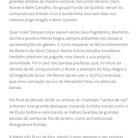
grandes artistas da música nacional, tais como Alcione, Clara
Nunes e Beth Carvalho. Do grupo Fundo de Quintal, vieram os
compositores Arlindo Cruz e Sombrinha, isso sem falar nos
mestres Jorge Aragão e Almir Guineto.
Quer mais? Dessas rodas vieram ainda Zeca Pagodinho, Martinho
da Vila e Jovelina Pérola Negra, sempre presentes nos shows e
apresentações do gênero. E como esquecer as letras irreverentes
de Bezerra da Silva? Daí por diante outros estados brasileiros
também aderiram ao pagode, mas dando a sua própria
sonoridade. Foi o caso das bandas paulistas, que, no início da
década de 90, conquistaram o Brasil, a exemplo do Raça Negra e
do Negritude Júnior. De Minas Gerais veio o Só Pra Contrariar,
que virou sensação na voz de Alexandre Pires, vocalista da
banda.
No final da década de 90, os artistas do chamado “samba de raiz”
voltaram a ter grande destaque, trazendo à mídia nomes como o
de Dudu Nobre e valorizando as Velhas Guardas de grandes
escolas de samba do Rio de Janeiro, como as tradicionais
Mangueira e Portela.
A Bahia não ficou de fora, dando (como sempre) o seu próprio