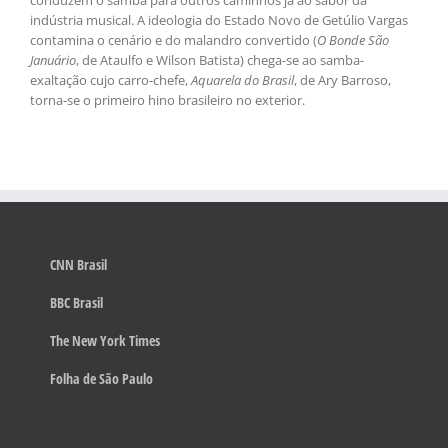
indústria musical. A ideologia do Estado Novo de Getúlio Vargas
contamina o cenário e do malandro convertido (
O Bonde São
Januário
, de Ataulfo e Wilson Batista) chega-se ao samba-
exaltação cujo carro-chefe,
Aquarela do Brasil
, de Ary Barroso,
torna-se o primeiro hino brasileiro no exterior.
CNN Brasil
BBC Brasil
The New York Times
Folha de São Paulo