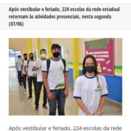
Após vestibular e feriado, 224 escolas da rede estadual
retornam às atividades presenciais, nesta segunda
CONHEÇA O AMAZONAS
(07/06)
PUBLICIDADE
View
Larger
Image
CONTATO
Após vestibular e feriado, 224 escolas da rede