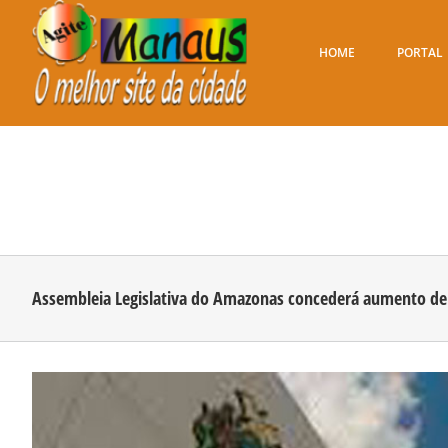
Ir
para
o
HOME
PORTAL
conteúdo
Assembleia Legislativa do Amazonas concederá aumento de
View
Larger
Image