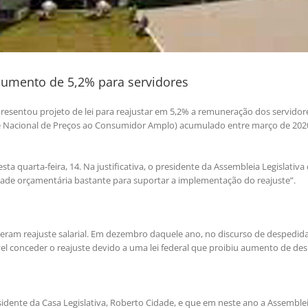
aumento de 5,2% para servidores
esentou projeto de lei para reajustar em 5,2% a remuneração dos servidor
dice Nacional de Preços ao Consumidor Amplo) acumulado entre março de 202
ta quarta-feira, 14. Na justificativa, o presidente da Assembleia Legislativa
dade orçamentária bastante para suportar a implementação do reajuste”.
veram reajuste salarial. Em dezembro daquele ano, no discurso de despedid
vel conceder o reajuste devido a uma lei federal que proibiu aumento de des
idente da Casa Legislativa, Roberto Cidade, e que em neste ano a Assemble