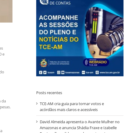
es
0 e
 do
Posts recentes
a da
TCE-AM cria guia para tornar votos e
pesas.
acórdãos mais claros e acessíveis
David Almeida apresenta o Avante Mulher no
Amazonas e anuncia Shádia Fraxe e Izabelle
ia