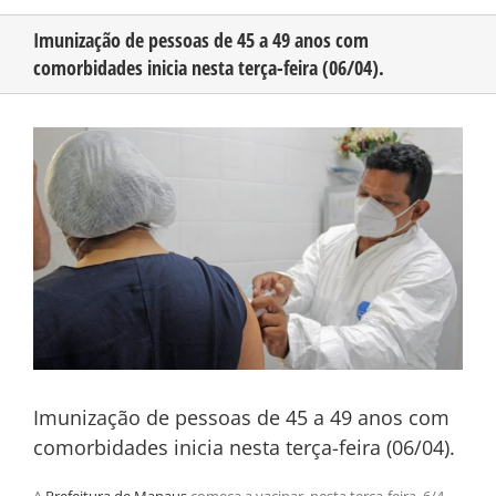
Imunização de pessoas de 45 a 49 anos com
comorbidades inicia nesta terça-feira (06/04).
CONHEÇA O AMAZONAS
View
PUBLICIDADE
Larger
Image
CONTATO
Imunização de pessoas de 45 a 49 anos com
comorbidades inicia nesta terça-feira (06/04).
A
Prefeitura de Manaus
começa a vacinar, nesta terça-feira, 6/4,