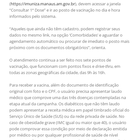
(
https://imuniza.manaus.am.gov.br
), devem acessar a janela
“Consultar 1ª Dose” e ir ao posto de vacinação no dia e hora
informados pelo sistema.
“Aqueles que ainda não têm cadastro, podem registrar seus
dados no mesmo link, na opção ‘Comorbidades’ e aguardar o
agendamento automático ou procurar de imediato o posto mais
próximo com os documentos obrigatórios”, orienta.
O atendimento continua a ser feito nos sete pontos de
vacinação, que funcionam com pontos fixos e
drive-thru
, em
todas as zonas geográficas da cidade, das 9h às 16h.
Para receber a vacina, além do documento de identificação
original com foto e o CPF, o usuário precisa apresentar laudo
médico que comprove uma das três doenças contempladas na
etapa atual da campanha. Os diabéticos que não têm laudo
podem apresentar a receita médica em papel timbrado oficial do
Serviço Único de Saúde (SUS) ou da rede privada de saúde. No
caso de obesidade grave (IMC igual ou maior que 40), o usuário
pode comprovar essa condição por meio de declaração emitida
por médico ou por qualquer profissional de saúde de nível