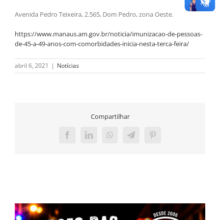
Avenida Pedro Teixeira, 2.565, Dom Pedro, zona Oeste.
https://www.manaus.am.gov.br/noticia/imunizacao-de-pessoas-
de-45-a-49-anos-com-comorbidades-inicia-nesta-terca-feira/
abril 6, 2021
|
Notícias
Compartilhar
Facebook
LinkedIn
WhatsApp
Telegram
Pinterest