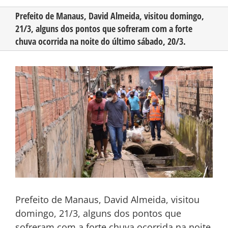
Prefeito de Manaus, David Almeida, visitou domingo,
21/3, alguns dos pontos que sofreram com a forte
CONHEÇA O AMAZONAS
chuva ocorrida na noite do último sábado, 20/3.
PUBLICIDADE
View
Larger
Image
CONTATO
Prefeito de Manaus, David Almeida, visitou
domingo, 21/3, alguns dos pontos que
sofreram com a forte chuva ocorrida na noite