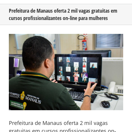
Prefeitura de Manaus oferta 2 mil vagas gratuitas em
cursos profissionalizantes on-line para mulheres
CONHEÇA O AMAZONAS
View
PUBLICIDADE
Larger
Image
CONTATO
Prefeitura de Manaus oferta 2 mil vagas
gratuitas em cursos profissionalizantes on-