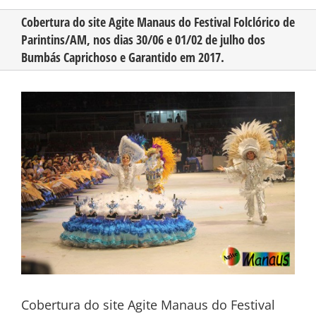
Cobertura do site Agite Manaus do Festival Folclórico de
Parintins/AM, nos dias 30/06 e 01/02 de julho dos
CONHEÇA O AMAZONAS
Bumbás Caprichoso e Garantido em 2017.
PUBLICIDADE
View
Larger
Image
CONTATO
Cobertura do site Agite Manaus do Festival