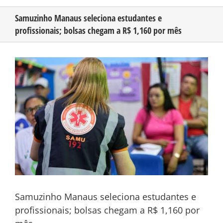
Samuzinho Manaus seleciona estudantes e
profissionais; bolsas chegam a R$ 1,160 por mês
CONHEÇA O AMAZONAS
View
PUBLICIDADE
Larger
Image
CONTATO
Samuzinho Manaus seleciona estudantes e
profissionais; bolsas chegam a R$ 1,160 por