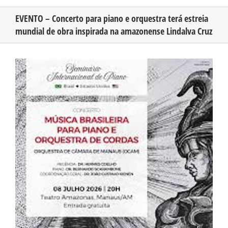
EVENTO – Concerto para piano e orquestra terá estreia
mundial de obra inspirada na amazonense Lindalva Cruz
CONHEÇA O AMAZONAS
View
PUBLICIDADE
Larger
Image
CONTATO