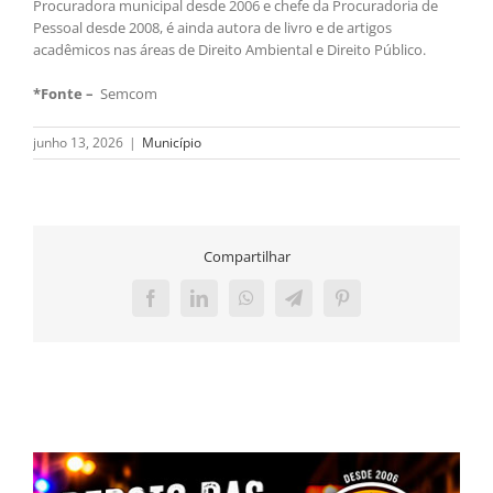
Procuradora municipal desde 2006 e chefe da Procuradoria de
Pessoal desde 2008, é ainda autora de livro e de artigos
acadêmicos nas áreas de Direito Ambiental e Direito Público.
*Fonte –
Semcom
junho 13, 2026
|
Município
Compartilhar
Facebook
LinkedIn
WhatsApp
Telegram
Pinterest