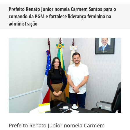
Prefeito Renato Junior nomeia Carmem Santos para o
comando da PGM e fortalece liderança feminina na
CONHEÇA O AMAZONAS
administração
PUBLICIDADE
View
Larger
Image
CONTATO
Prefeito Renato Junior nomeia Carmem