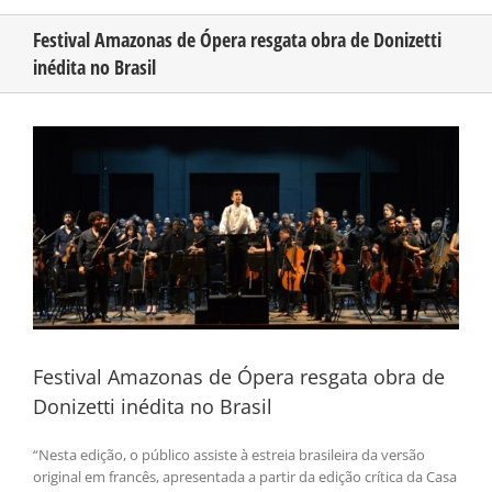
Festival Amazonas de Ópera resgata obra de Donizetti
inédita no Brasil
CONHEÇA O AMAZONAS
View
PUBLICIDADE
Larger
Image
CONTATO
Festival Amazonas de Ópera resgata obra de
Donizetti inédita no Brasil
“Nesta edição, o público assiste à estreia brasileira da versão
original em francês, apresentada a partir da edição crítica da Casa