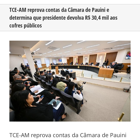
TCE-AM reprova contas da Câmara de Pauini e
determina que presidente devolva R$ 30,4 mil aos
CONHEÇA O AMAZONAS
cofres públicos
PUBLICIDADE
View
Larger
Image
CONTATO
TCE-AM reprova contas da Câmara de Pauini