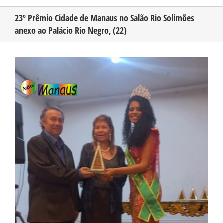
23º Prêmio Cidade de Manaus no Salão Rio Solimões
anexo ao Palácio Rio Negro, (22)
CONHEÇA O AMAZONAS
View
PUBLICIDADE
Larger
Image
CONTATO