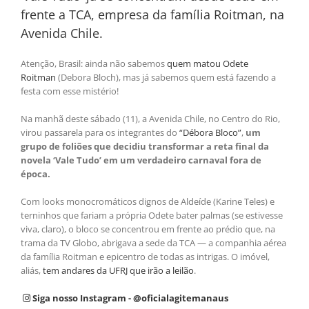
frente a TCA, empresa da família Roitman, na
Avenida Chile.
Atenção, Brasil: ainda não sabemos
quem matou Odete
Roitman
(Debora Bloch), mas já sabemos quem está fazendo a
festa com esse mistério!
Na manhã deste sábado (11), a Avenida Chile, no Centro do Rio,
virou passarela para os integrantes do
“Débora Bloco”
,
um
grupo de foliões que decidiu transformar a reta final da
novela ‘Vale Tudo’ em um verdadeiro carnaval fora de
época.
Com looks monocromáticos
dignos de Aldeíde (Karine Teles) e
terninhos que fariam a própria Odete bater palmas (se estivesse
viva, claro), o bloco se concentrou em frente ao prédio que, na
trama da TV Globo, abrigava a sede da TCA — a companhia aérea
da família Roitman e epicentro de todas as intrigas. O imóvel,
aliás,
tem andares da UFRJ que irão a leilão
.
Siga nosso Instagram - @oficialagitemanaus