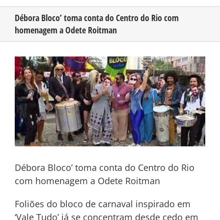
Débora Bloco’ toma conta do Centro do Rio com
homenagem a Odete Roitman
CONHEÇA O AMAZONAS
View
PUBLICIDADE
Larger
Image
CONTATO
Débora Bloco’ toma conta do Centro do Rio
com homenagem a Odete Roitman
Foliões do bloco de carnaval inspirado em
‘Vale Tudo’ já se concentram desde cedo em