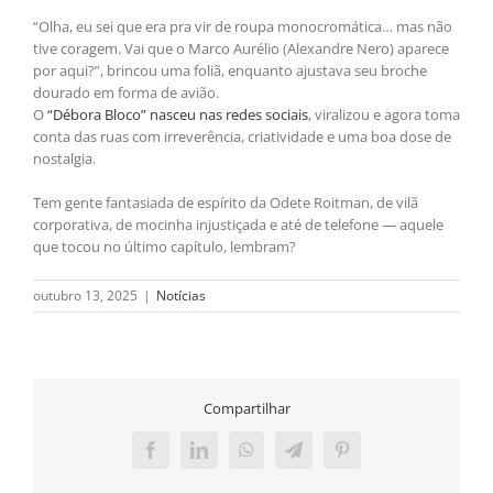
“Olha, eu sei que era pra vir de roupa monocromática… mas não
tive coragem. Vai que o Marco Aurélio (Alexandre Nero) aparece
por aqui?”, brincou uma foliã, enquanto ajustava seu broche
dourado em forma de avião.
O
“Débora Bloco” nasceu nas redes sociais
, viralizou e agora toma
conta das ruas com irreverência, criatividade e uma boa dose de
nostalgia.
Tem gente fantasiada de espírito da Odete Roitman, de vilã
corporativa, de mocinha injustiçada e até de telefone — aquele
que tocou no último capítulo, lembram?
outubro 13, 2025
|
Notícias
Compartilhar
Facebook
LinkedIn
WhatsApp
Telegram
Pinterest