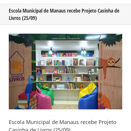
Escola Municipal de Manaus recebe Projeto Casinha de
Livros (25/09)
CONHEÇA O AMAZONAS
View
PUBLICIDADE
Larger
Image
CONTATO
Escola Municipal de Manaus recebe Projeto
Casinha de Livros (25/09)