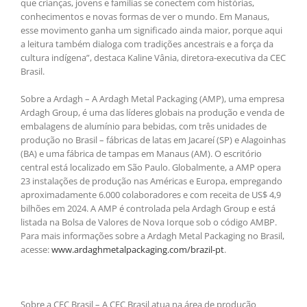
que crianças, jovens e famílias se conectem com histórias,
conhecimentos e novas formas de ver o mundo. Em Manaus,
esse movimento ganha um significado ainda maior, porque aqui
a leitura também dialoga com tradições ancestrais e a força da
cultura indígena”, destaca Kaline Vânia, diretora-executiva da CEC
Brasil.
Sobre a Ardagh – A Ardagh Metal Packaging (AMP), uma empresa
Ardagh Group, é uma das líderes globais na produção e venda de
embalagens de alumínio para bebidas, com três unidades de
produção no Brasil – fábricas de latas em Jacareí (SP) e Alagoinhas
(BA) e uma fábrica de tampas em Manaus (AM). O escritório
central está localizado em São Paulo. Globalmente, a AMP opera
23 instalações de produção nas Américas e Europa, empregando
aproximadamente 6.000 colaboradores e com receita de US$ 4,9
bilhões em 2024. A AMP é controlada pela Ardagh Group e está
listada na Bolsa de Valores de Nova Iorque sob o código AMBP.
Para mais informações sobre a Ardagh Metal Packaging no Brasil,
acesse:
www.ardaghmetalpackaging.com/brazil-pt
.
Sobre a CEC Brasil – A CEC Brasil atua na área de produção