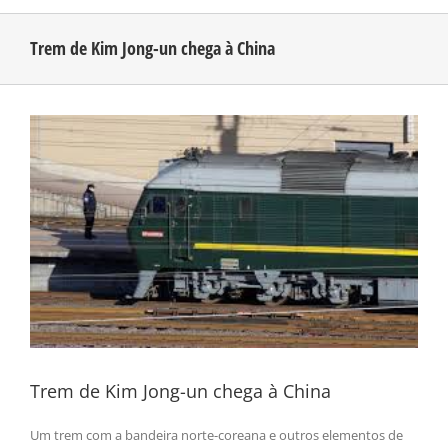
Trem de Kim Jong-un chega à China
CONHEÇA O AMAZONAS
View
PUBLICIDADE
Larger
Image
CONTATO
Trem de Kim Jong-un chega à China
Um trem com a bandeira norte-coreana e outros elementos de