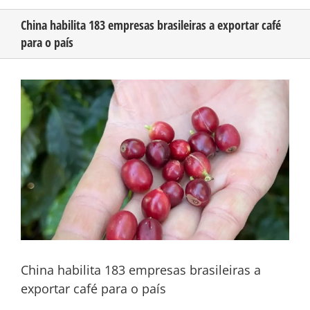
China habilita 183 empresas brasileiras a exportar café
para o país
CONHEÇA O AMAZONAS
View
PUBLICIDADE
Larger
Image
CONTATO
China habilita 183 empresas brasileiras a
exportar café para o país