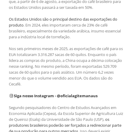
que, a partir de 6 de agosto, a exportação do café brasileiro para
os Estados Unidos passará a ser taxada em 50%.
Os Estados Unidos são o principal destino das exportações do
produto
. Em 2024, eles importaram cerca de 23% de café
brasileiro, especialmente da variedade arábica, insumo essencial
para a indústria local de torrefação.
Nos seis primeiros meses de 2025, as exportações de café para os
EUA totalizaram 3.316.287 sacas de 60 quilos. Enquanto o país
lidera as compras do produto, a China ocupa a décima colocação
nesse ranking. No mesmo período, foram exportadas 529.709
sacas de 60 quilos para o país asiático. Um número 6,2 vezes
menor do que o volume vendido aos EUA. Os dados são do
Cecafé.
Siga nosso Instagram - @oficialagitemanaus
Segundo pesquisadores do Centro de Estudos Avançados em
Economia Aplicada (Cepea), da Escola Superior de Agricultura Luiz
de Queiroz (Esalq) da Universidade de São Paulo (USP),
os
produtores brasileiros poderão ser forçados a redirecionar parte
de sua produção para outros mercados
. Isso deverá exigir