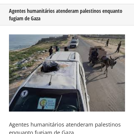
Agentes humanitários atenderam palestinos enquanto
fugiam de Gaza
CONHEÇA O AMAZONAS
View
PUBLICIDADE
Larger
Image
CONTATO
Agentes humanitários atenderam palestinos
enquanto fugiam de Gaza