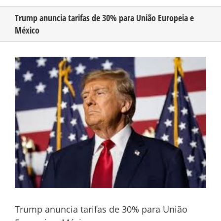
Trump anuncia tarifas de 30% para União Europeia e
México
CONHEÇA O AMAZONAS
View
PUBLICIDADE
Larger
Image
CONTATO
Trump anuncia tarifas de 30% para União