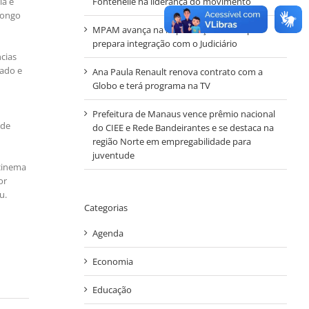
Fontenelle na liderança do movimento
ia e
longo
MPAM avança na implantação do Simp e
prepara integração com o Judiciário
cias
zado e
Ana Paula Renault renova contrato com a
Globo e terá programa na TV
Prefeitura de Manaus vence prêmio nacional
 de
do CIEE e Rede Bandeirantes e se destaca na
região Norte em empregabilidade para
juventude
 cinema
or
u.
Categorias
Agenda
Economia
Educação