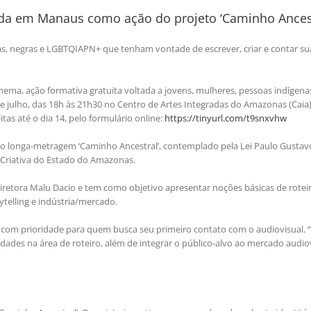
cida em Manaus como ação do projeto ‘Caminho Ancest
as, negras e LGBTQIAPN+ que tenham vontade de escrever, criar e contar su
inema, ação formativa gratuita voltada a jovens, mulheres, pessoas indígena
e julho, das 18h às 21h30 no Centro de Artes Integradas do Amazonas (Caia)
tas até o dia 14, pelo formulário online:
https://tinyurl.com/t9snxvhw
do longa-metragem ‘Caminho Ancestral’, contemplado pela Lei Paulo Gustavo
Criativa do Estado do Amazonas.
diretora Malu Dacio e tem como objetivo apresentar noções básicas de rotei
rytelling e indústria/mercado.
, com prioridade para quem busca seu primeiro contato com o audiovisual. 
des na área de roteiro, além de integrar o público-alvo ao mercado audiov