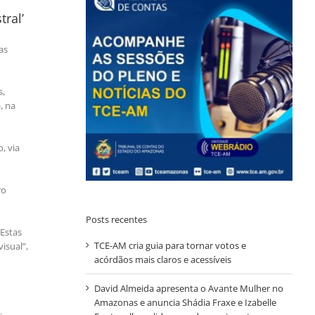
ral’
as
s,
, na
, via
ro
Posts recentes
“Estas
TCE-AM cria guia para tornar votos e
isual”,
acórdãos mais claros e acessíveis
David Almeida apresenta o Avante Mulher no
Amazonas e anuncia Shádia Fraxe e Izabelle