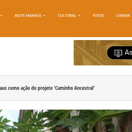
AGITE MANAUS
CULTURAL
FOTOS
CINEMA
naus como ação do projeto ‘Caminho Ancestral’