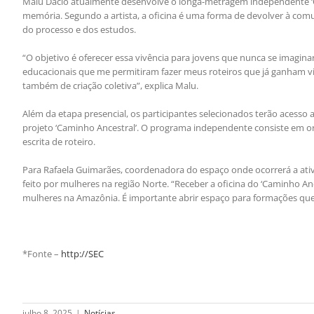
Malu Dacio atualmente desenvolve o longa-metragem independente ‘Cam
memória. Segundo a artista, a oficina é uma forma de devolver à com
do processo e dos estudos.
“O objetivo é oferecer essa vivência para jovens que nunca se imagi
educacionais que me permitiram fazer meus roteiros que já ganham vid
também de criação coletiva”, explica Malu.
Além da etapa presencial, os participantes selecionados terão acesso
projeto ‘Caminho Ancestral’. O programa independente consiste em o
escrita de roteiro.
Para Rafaela Guimarães, coordenadora do espaço onde ocorrerá a ativ
feito por mulheres na região Norte. “Receber a oficina do ‘Caminho Anc
mulheres na Amazônia. É importante abrir espaço para formações que
*Fonte –
http://SEC
julho 8, 2025
|
Notícias