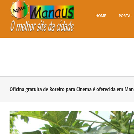
Ir
para
o
HOME
PORTAL
conteúdo
Oficina gratuita de Roteiro para Cinema é oferecida em Ma
View
Larger
Image