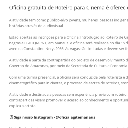
Oficina gratuita de Roteiro para Cinema é ofere
A atividade tem como público-alvo jovens, mulheres, pessoas indígen
histórias através do audiovisual
Estão abertas as inscrições para a Oficina: Introdução ao Roteiro de C
negras e LGBTQIAPN+, em Manaus. A oficina será realizada no dia 15 d
avenida Constantino Nery, 2066. As vagas são limitadas e devem ser fei
A atividade é parte da contrapartida do projeto de desenvolvimento 
Governo do Amazonas, por meio da Secretaria de Cultura e Economia 
Com uma turma presencial, a oficina será conduzida pela roteirista e 
cinematográfico para iniciantes, o processo de escrita de roteiros, sto
A atividade é destinada a pessoas sem experiência prévia com roteiro
contrapartidas visam promover o acesso ao conhecimento e oportunida
explica a artista.
Siga nosso Instagram - @oficialagitemanaus