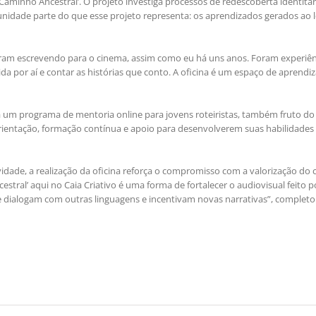
inho Ancestral’. O projeto investiga processos de redescoberta identitár
unidade parte do que esse projeto representa: os aprendizados gerados ao 
naram escrevendo para o cinema, assim como eu há uns anos. Foram experiên
a por aí e contar as histórias que conto. A oficina é um espaço de aprendi
 a um programa de mentoria online para jovens roteiristas, também fruto do
rientação, formação contínua e apoio para desenvolverem suas habilidades
idade, a realização da oficina reforça o compromisso com a valorização do
estral’ aqui no Caia Criativo é uma forma de fortalecer o audiovisual feito p
 dialogam com outras linguagens e incentivam novas narrativas”, completo