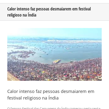
Calor intenso faz pessoas desmaiarem em festival
religioso na Índia
CONHEÇA O AMAZONAS
View
PUBLICIDADE
Larger
Image
CONTATO
Calor intenso faz pessoas desmaiarem em
festival religioso na Índia
O famoso Festival das Carruagens da Índia começou nesta sexta-