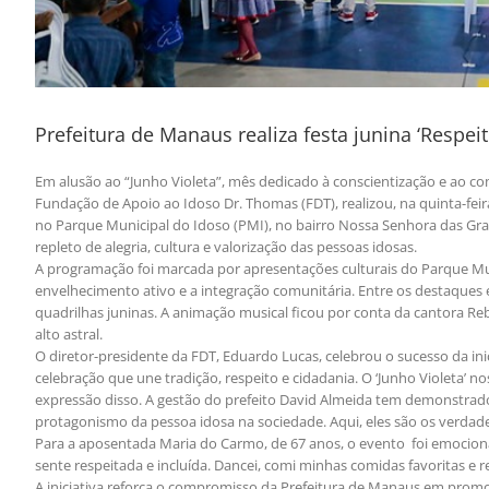
Prefeitura de Manaus realiza festa junina ‘Respe
Em alusão ao “Junho Violeta”, mês dedicado à conscientização e ao co
Fundação de Apoio ao Idoso Dr. Thomas (FDT), realizou, na quinta-feir
no Parque Municipal do Idoso (PMI), no bairro Nossa Senhora das Gra
repleto de alegria, cultura e valorização das pessoas idosas.
A programação foi marcada por apresentações culturais do Parque Mu
envelhecimento ativo e a integração comunitária. Entre os destaques
quadrilhas juninas. A animação musical ficou por conta da cantora Re
alto astral.
O diretor-presidente da FDT, Eduardo Lucas, celebrou o sucesso da ini
celebração que une tradição, respeito e cidadania. O ‘Junho Violeta’ no
expressão disso. A gestão do prefeito David Almeida tem demonstra
protagonismo da pessoa idosa na sociedade. Aqui, eles são os verdadei
Para a aposentada Maria do Carmo, de 67 anos, o evento foi emociona
sente respeitada e incluída. Dancei, comi minhas comidas favoritas e
A iniciativa reforça o compromisso da Prefeitura de Manaus em promo