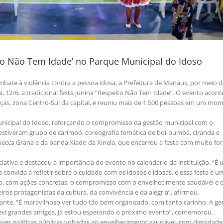
ito Não Tem Idade’ no Parque Municipal do Idoso
mbate à violência contra a pessoa idosa, a Prefeitura de Manaus, por meio d
a, 12/6, a tradicional festa junina “Respeito Não Tem Idade”. O evento acon
ças, zona Centro-Sul da capital, e reuniu mais de 1.500 pessoas em um mo
nicipal do Idoso, reforçando o compromisso da gestão municipal com o
 estiveram grupo de carimbó, coreografia temática de boi-bumbá, ciranda e
becca Grana e da banda Xiado da Xinela, que encerrou a festa com muito for
ciativa e destacou a importância do evento no calendário da instituição. “É
s convida a refletir sobre o cuidado com os idosos e idosas, e essa festa é u
do, com ações concretas, o compromisso com o envelhecimento saudável e 
ros protagonistas da cultura, da convivência e da alegria”, afirmou.
nte. “É maravilhoso ver tudo tão bem organizado, com tanto carinho. A ge
 revi grandes amigos. Já estou esperando o próximo evento”, comemorou.
ver políticas públicas voltadas ao envelhecimento saudável, com dignidade