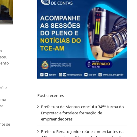
a
teceu
mento
ró e
Posts recentes
 uma
ma
Prefeitura de Manaus conclui a 345ª turma do
o
Empretec e fortalece formação de
empreendedores
nte se
Prefeito Renato Junior reúne comerciantes na
,