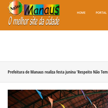
Ir
para
o
HOME
PORTAL
conteúdo
Prefeitura de Manaus realiza festa junina ‘Respeito Não Te
View
Larger
Image