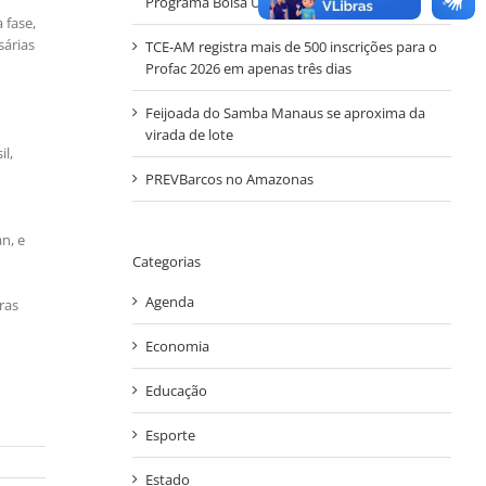
Programa Bolsa Universidade
 fase,
sárias
TCE-AM registra mais de 500 inscrições para o
Profac 2026 em apenas três dias
Feijoada do Samba Manaus se aproxima da
virada de lote
l,
PREVBarcos no Amazonas
n, e
Categorias
Agenda
ras
Economia
Educação
Esporte
Estado