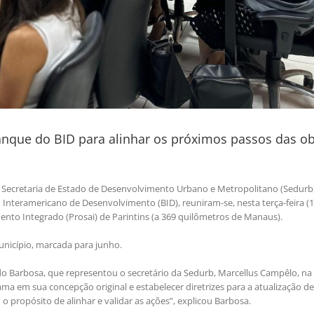
nque do BID para alinhar os próximos passos das o
a Secretaria de Estado de Desenvolvimento Urbano e Metropolitano (Sedurb
 Interamericano de Desenvolvimento (BID), reuniram-se, nesta terça-feira (1
nto Integrado (Prosai) de Parintins (a 369 quilômetros de Manaus).
unicípio, marcada para junho.
Barbosa, que representou o secretário da Sedurb, Marcellus Campêlo, na
ama em sua concepção original e estabelecer diretrizes para a atualização d
o propósito de alinhar e validar as ações”, explicou Barbosa.