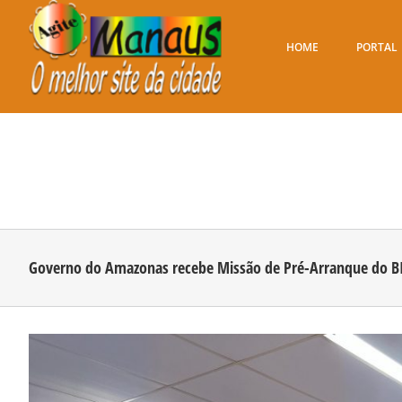
Ir
para
o
HOME
PORTAL
conteúdo
Governo do Amazonas recebe Missão de Pré-Arranque do BID
View
Larger
Image