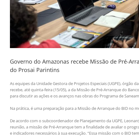
Governo do Amazonas recebe Missão de Pré-Arra
do Prosai Parintins
As equipes da Unidade Gestora de Projetos Especiais (UGPE), órgão d
recebe, até quinta-feira (15/05), a da Missão de Pré-Arranque do Banco
para discutir as ações e os avanços nas obras do Programa de Saneame
Na prática, é uma preparação para a Missão de Arranque do BID no m
De acordo com o subcoordenador de Planejamento da UGPE, Leonardo 
reunião, a missão de Pré-Arranque tem a finalidade de avaliar o progr
e indicadores necessários à sua execução. “Essa missão com o BID tem 