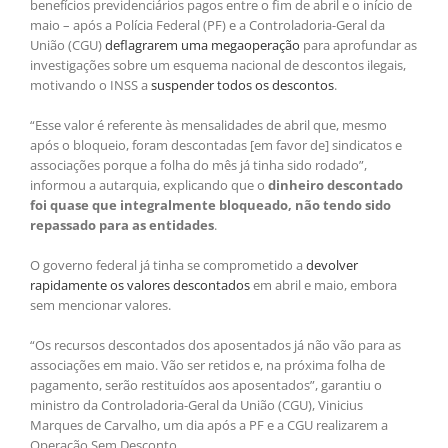
benefícios previdenciários pagos entre o fim de abril e o início de
maio – após a Polícia Federal (PF) e a Controladoria-Geral da
União (CGU)
deflagrarem uma megaoperação
para aprofundar as
investigações sobre um esquema nacional de descontos ilegais,
motivando o INSS a
suspender todos os descontos
.
“Esse valor é referente às mensalidades de abril que, mesmo
após o bloqueio, foram descontadas [em favor de] sindicatos e
associações porque a folha do mês já tinha sido rodado”,
informou a autarquia, explicando que o
dinheiro descontado
foi quase que integralmente bloqueado, não tendo sido
repassado para as entidades
.
O governo federal já tinha se comprometido a
devolver
rapidamente os valores descontados
em abril e maio, embora
sem mencionar valores.
“Os recursos descontados dos aposentados já não vão para as
associações em maio. Vão ser retidos e, na próxima folha de
pagamento, serão restituídos aos aposentados”, garantiu o
ministro da Controladoria-Geral da União (CGU), Vinicius
Marques de Carvalho, um dia após a PF e a CGU realizarem a
Operação Sem Desconto.