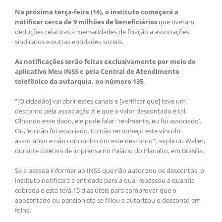
Na próxima terça-feira (14), o instituto começará a
notificar cerca de 9 milhões de beneficiários
que tiveram
deduções relativas a mensalidades de filiação a associações,
sindicatos e outras entidades sociais.
As notificações serão feitas exclusivamente por meio do
aplicativo Meu INSS e pela Central de Atendimento
telefônico da autarquia, no número 135
.
“[O cidadão] vai abrir estes canais e [verificar que] teve um
desconto pela associação X e que o valor descontado é tal.
Olhando esse dado, ele pode falar: ‘realmente, eu fui associado’.
Ou, ‘eu não fui associado. Eu não reconheço este vínculo
associativo e não concordo com este desconto’”, explicou Waller,
durante coletiva de imprensa no Palácio do Planalto, em Brasília.
Se a pessoa informar ao INSS que não autorizou os descontos, o
instituto notificará a entidade para a qual repassou a quantia
cobrada e esta terá 15 dias úteis para comprovar que o
aposentado ou pensionista se filiou e autorizou o desconto em
folha.