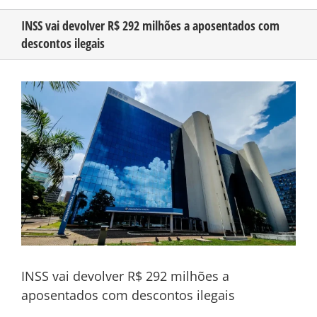
INSS vai devolver R$ 292 milhões a aposentados com
descontos ilegais
CONHEÇA O AMAZONAS
View
PUBLICIDADE
Larger
Image
CONTATO
INSS vai devolver R$ 292 milhões a
aposentados com descontos ilegais