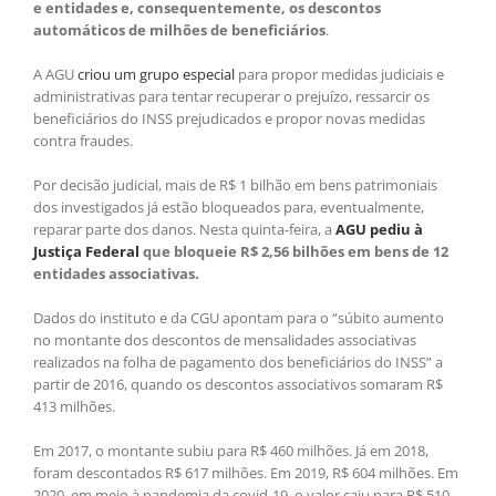
e entidades e, consequentemente, os descontos
automáticos de milhões de beneficiários
.
A AGU
criou um grupo especial
para propor medidas judiciais e
administrativas para tentar recuperar o prejuízo, ressarcir os
beneficiários do INSS prejudicados e propor novas medidas
contra fraudes.
Por decisão judicial, mais de R$ 1 bilhão em bens patrimoniais
dos investigados já estão bloqueados para, eventualmente,
reparar parte dos danos. Nesta quinta-feira, a
AGU pediu à
Justiça Federal
que bloqueie R$ 2,56 bilhões em bens de 12
entidades associativas.
Dados do instituto e da CGU apontam para o “súbito aumento
no montante dos descontos de mensalidades associativas
realizados na folha de pagamento dos beneficiários do INSS” a
partir de 2016, quando os descontos associativos somaram R$
413 milhões.
Em 2017, o montante subiu para R$ 460 milhões. Já em 2018,
foram descontados R$ 617 milhões. Em 2019, R$ 604 milhões. Em
2020, em meio à pandemia da covid-19, o valor caiu para R$ 510