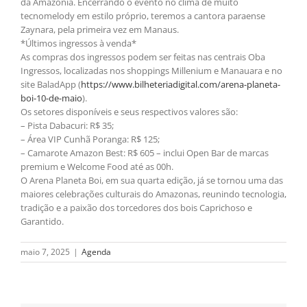
da Amazônia. Encerrando o evento no clima de muito
tecnomelody em estilo próprio, teremos a cantora paraense
Zaynara, pela primeira vez em Manaus.
*Últimos ingressos à venda*
As compras dos ingressos podem ser feitas nas centrais Oba
Ingressos, localizadas nos shoppings Millenium e Manauara e no
site BaladApp (
https://www.
bilheteriadigital.com/arena-
planeta-
boi-10-de-maio
).
Os setores disponíveis e seus respectivos valores são:
– Pista Dabacuri: R$ 35;
– Área VIP Cunhã Poranga: R$ 125;
– Camarote Amazon Best: R$ 605 – inclui Open Bar de marcas
premium e Welcome Food até as 00h.
O Arena Planeta Boi, em sua quarta edição, já se tornou uma das
maiores celebrações culturais do Amazonas, reunindo tecnologia,
tradição e a paixão dos torcedores dos bois Caprichoso e
Garantido.
maio 7, 2025
|
Agenda