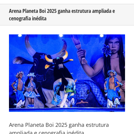
Arena Planeta Boi 2025 ganha estrutura ampliada e
cenografia inédita
CONHEÇA O AMAZONAS
View
PUBLICIDADE
Larger
Image
CONTATO
Arena Planeta Boi 2025 ganha estrutura
ampliada e cenografia inédita