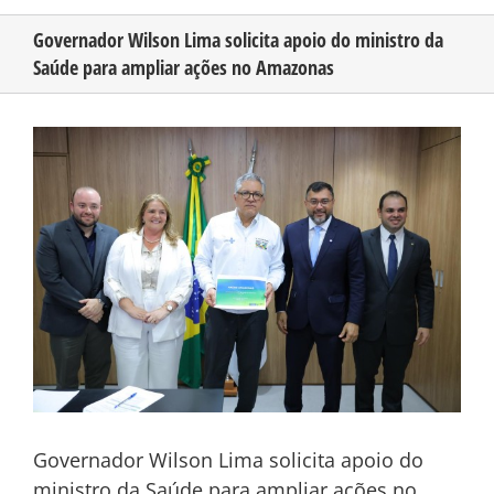
Governador Wilson Lima solicita apoio do ministro da
Saúde para ampliar ações no Amazonas
CONHEÇA O AMAZONAS
View
PUBLICIDADE
Larger
Image
CONTATO
Governador Wilson Lima solicita apoio do
ministro da Saúde para ampliar ações no