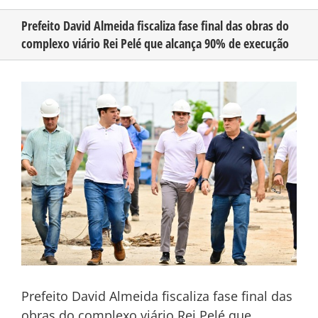
Prefeito David Almeida fiscaliza fase final das obras do
complexo viário Rei Pelé que alcança 90% de execução
CONHEÇA O AMAZONAS
View
PUBLICIDADE
Larger
Image
CONTATO
Prefeito David Almeida fiscaliza fase final das
obras do complexo viário Rei Pelé que