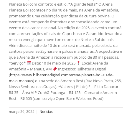
Planeta Boi com conforto e estilo. *A grande festa* O Arena
Planeta Boi acontece no dia 10 de maio, na Arena da Amazônia,
prometendo uma celebração grandiosa da cultura bovina. O
evento está rompendo fronteiras e se consolidando como um
evento de alcance nacional. Na edição de 2025, o evento contará
com apresentações oficiais de Caprichoso e Garantido, levando a
mesma energia que move torcedores de Norte a Sul do país.
Além disso, a noite de 10 de maio será marcada pela estreia da
cantora paraense Zaynara em palcos manauaras. A expectativa é
que a Arena da Amazônia receba um público de 30 mil pessoas.
*Serviço*
Data: 10 de maio de 2025
Local: Arena da
Amazônia – Manaus, AM
Ingressos: [Bilheteria Digital]
(
https://www.bilheteriadigital.com/arena-planeta-boi-10-de-
maio-manaus
) ou na sede da Amazon Best (Rua Nova Prata, 255,
Nossa Senhora das Graças). *Valores (1º lote):* – Pista Dabacuri –
R$ 35 – Área VIP Cunhã-Poranga – R$ 125 – Camarote Amazon
Best – R$ 505 (com serviço Open Bar e Welcome Food)
março 26, 2025
|
Notícias