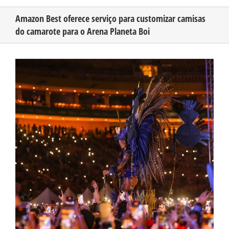
Amazon Best oferece serviço para customizar camisas
do camarote para o Arena Planeta Boi
CONHEÇA O AMAZONAS
View
PUBLICIDADE
Larger
Image
CONTATO