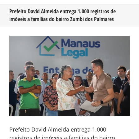
Prefeito David Almeida entrega 1.000 registros de
imóveis a famílias do bairro Zumbi dos Palmares
CONHEÇA O AMAZONAS
View
PUBLICIDADE
Larger
Image
CONTATO
Prefeito David Almeida entrega 1.000
registros de imóveis a famílias do bairro