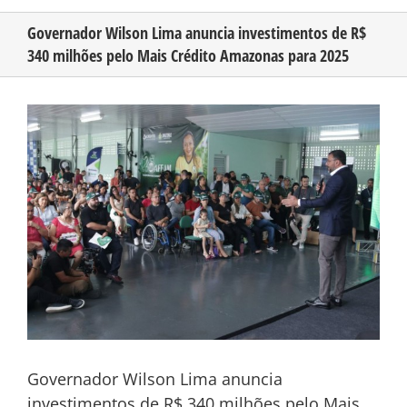
Governador Wilson Lima anuncia investimentos de R$
340 milhões pelo Mais Crédito Amazonas para 2025
CONHEÇA O AMAZONAS
View
PUBLICIDADE
Larger
Image
CONTATO
Governador Wilson Lima anuncia
investimentos de R$ 340 milhões pelo Mais