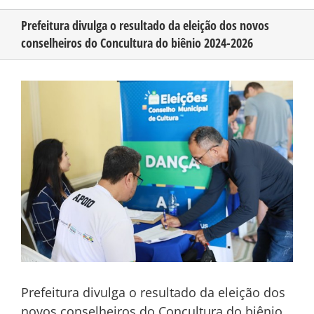
Prefeitura divulga o resultado da eleição dos novos
conselheiros do Concultura do biênio 2024-2026
CONHEÇA O AMAZONAS
View
PUBLICIDADE
Larger
Image
CONTATO
Prefeitura divulga o resultado da eleição dos
novos conselheiros do Concultura do biênio