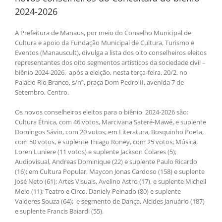
2024-2026
A Prefeitura de Manaus, por meio do Conselho Municipal de
Cultura e apoio da Fundação Municipal de Cultura, Turismo e
Eventos (Manauscult), divulga a lista dos oito conselheiros eleitos
representantes dos oito segmentos artísticos da sociedade civil –
biênio 2024-2026, após a eleição, nesta terça-feira, 20/2, no
Palácio Rio Branco, s/nº, praça Dom Pedro II, avenida 7 de
Setembro, Centro.
Os novos conselheiros eleitos para o biênio 2024-2026 são:
Cultura Étnica, com 46 votos, Marcivana Sateré-Mawé, e suplente
Domingos Sávio, com 20 votos; em Literatura, Bosquinho Poeta,
com 50 votos, e suplente Thiago Roney, com 25 votos; Música,
Loren Luniere (11 votos) e suplente Jackson Colares (5);
Audiovisual, Andreas Dominique (22) e suplente Paulo Ricardo
(16); em Cultura Popular, Maycon Jonas Cardoso (158) e suplente
José Neto (61); Artes Visuais, Avelino Astro (17), e suplente Michell
Melo (11); Teatro e Circo, Daniely Peinado (80) e suplente
Valderes Souza (64); e segmento de Dança, Alcides Januário (187)
e suplente Francis Baiardi (55).