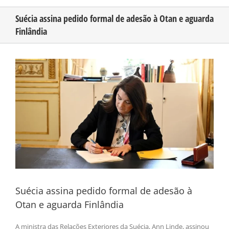
Suécia assina pedido formal de adesão à Otan e aguarda
Finlândia
CONHEÇA O AMAZONAS
View
PUBLICIDADE
Larger
Image
CONTATO
Suécia assina pedido formal de adesão à
Otan e aguarda Finlândia
A ministra das Relações Exteriores da Suécia, Ann Linde, assinou