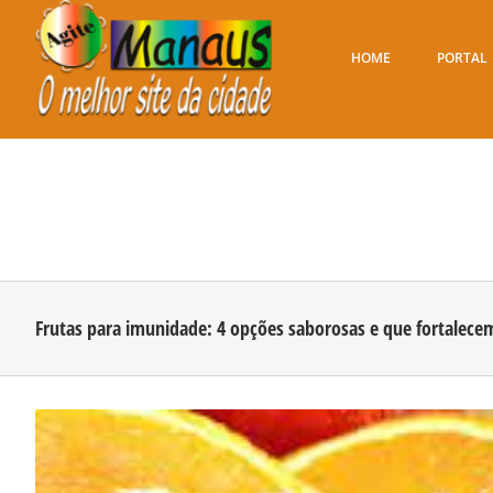
Ir
para
o
HOME
PORTAL
conteúdo
Frutas para imunidade: 4 opções saborosas e que fortalece
View
Larger
Image