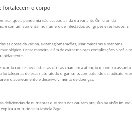
e fortalecem o corpo
 lembrar que a pandemia não acabou ainda e a variante Ômicron do
frio, é comum aumentar no número de infectados por gripes e resfriados. E
as as doses da vacina, evitar aglomerações, usar máscaras e manter a
munológico. Dessa maneira, além de evitar maiores complicações, você ain
r rapidamente.
e acordo com especialistas, as cítricas chamam a atenção quando o assunto
 fortalecer as defesas naturais do organismo, combatendo os radicais livres
litarem o aparecimento e desenvolvimento de doenças.
 as deficiências de nutrientes que mais nos causam prejuízo na visão imunol
 explica a nutricionista Izabela Zago.