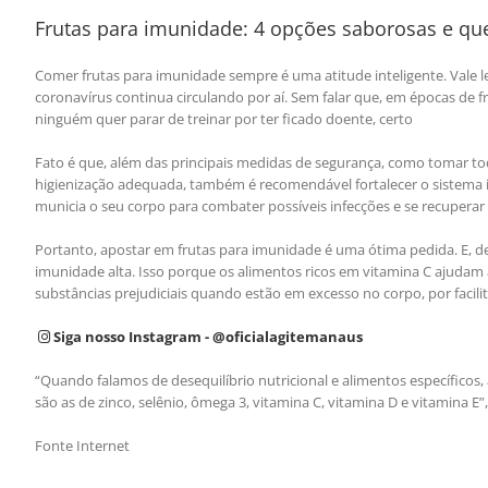
Frutas para imunidade: 4 opções saborosas e qu
Comer frutas para imunidade sempre é uma atitude inteligente. Vale
coronavírus continua circulando por aí. Sem falar que, em épocas de 
ninguém quer parar de treinar por ter ficado doente, certo
Fato é que, além das principais medidas de segurança, como tomar tod
higienização adequada, também é recomendável fortalecer o sistema i
municia o seu corpo para combater possíveis infecções e se recupera
Portanto, apostar em frutas para imunidade é uma ótima pedida. E, d
imunidade alta. Isso porque os alimentos ricos em vitamina C ajudam a
substâncias prejudiciais quando estão em excesso no corpo, por faci
Siga nosso Instagram - @oficialagitemanaus
“Quando falamos de desequilíbrio nutricional e alimentos específicos,
são as de zinco, selênio, ômega 3, vitamina C, vitamina D e vitamina E”,
Fonte Internet