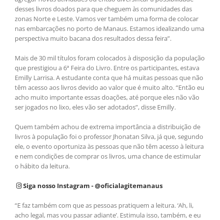
desses livros doados para que cheguem às comunidades das
zonas Norte e Leste. Vamos ver também uma forma de colocar
nas embarcações no porto de Manaus. Estamos idealizando uma
perspectiva muito bacana dos resultados dessa feira”.
Mais de 30 mil títulos foram colocados à disposição da população
que prestigiou a 6ª Feira do Livro. Entre os participantes, estava
Emilly Larrisa. A estudante conta que há muitas pessoas que não
têm acesso aos livros devido ao valor que é muito alto. “Então eu
acho muito importante essas doações, até porque eles não vão
ser jogados no lixo, eles vão ser adotados”, disse Emilly.
Quem também achou de extrema importância a distribuição de
livros à população foi o professor Jhonatan Silva, já que, segundo
ele, o evento oportuniza às pessoas que não têm acesso à leitura
e nem condições de comprar os livros, uma chance de estimular
o hábito da leitura.
Siga nosso Instagram - @oficialagitemanaus
“E faz também com que as pessoas pratiquem a leitura. ‘Ah, li,
acho legal, mas vou passar adiante’. Estimula isso, também, e eu