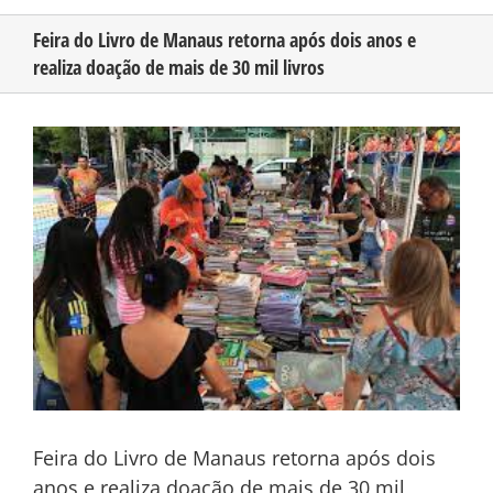
Feira do Livro de Manaus retorna após dois anos e
realiza doação de mais de 30 mil livros
CONHEÇA O AMAZONAS
View
PUBLICIDADE
Larger
Image
CONTATO
Feira do Livro de Manaus retorna após dois
anos e realiza doação de mais de 30 mil