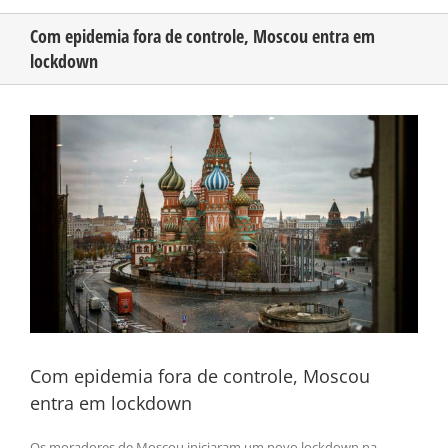
Com epidemia fora de controle, Moscou entra em
lockdown
CONHEÇA O AMAZONAS
View
PUBLICIDADE
Larger
Image
CONTATO
Com epidemia fora de controle, Moscou
entra em lockdown
Os moradores de Moscou iniciaram um novo lockdown na