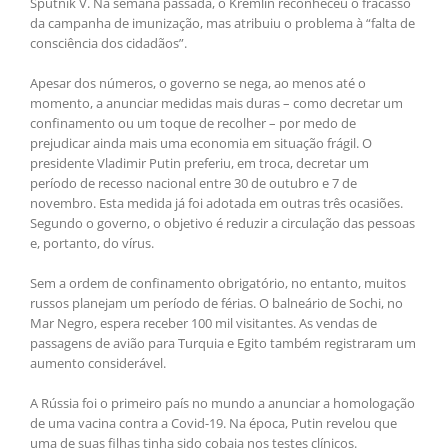
Sputnik V. Na semana passada, o Kremlin reconheceu o fracasso
da campanha de imunização, mas atribuiu o problema à “falta de
consciência dos cidadãos”.
Apesar dos números, o governo se nega, ao menos até o
momento, a anunciar medidas mais duras – como decretar um
confinamento ou um toque de recolher – por medo de
prejudicar ainda mais uma economia em situação frágil. O
presidente Vladimir Putin preferiu, em troca, decretar um
período de recesso nacional entre 30 de outubro e 7 de
novembro. Esta medida já foi adotada em outras três ocasiões.
Segundo o governo, o objetivo é reduzir a circulação das pessoas
e, portanto, do vírus.
Sem a ordem de confinamento obrigatório, no entanto, muitos
russos planejam um período de férias. O balneário de Sochi, no
Mar Negro, espera receber 100 mil visitantes. As vendas de
passagens de avião para Turquia e Egito também registraram um
aumento considerável.
A Rússia foi o primeiro país no mundo a anunciar a homologação
de uma vacina contra a Covid-19. Na época, Putin revelou que
uma de suas filhas tinha sido cobaia nos testes clínicos.