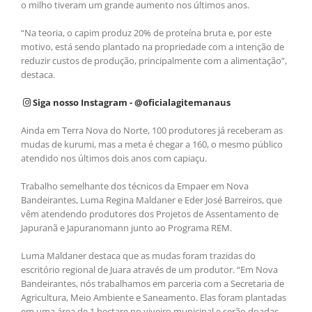
o milho tiveram um grande aumento nos últimos anos.
“Na teoria, o capim produz 20% de proteína bruta e, por este
motivo, está sendo plantado na propriedade com a intenção de
reduzir custos de produção, principalmente com a alimentação”,
destaca.
Siga nosso Instagram - @oficialagitemanaus
Ainda em Terra Nova do Norte, 100 produtores já receberam as
mudas de kurumi, mas a meta é chegar a 160, o mesmo público
atendido nos últimos dois anos com capiaçu.
Trabalho semelhante dos técnicos da Empaer em Nova
Bandeirantes, Luma Regina Maldaner e Eder José Barreiros, que
vêm atendendo produtores dos Projetos de Assentamento de
Japuranã e Japuranomann junto ao Programa REM.
Luma Maldaner destaca que as mudas foram trazidas do
escritório regional de Juara através de um produtor. “Em Nova
Bandeirantes, nós trabalhamos em parceria com a Secretaria de
Agricultura, Meio Ambiente e Saneamento. Elas foram plantadas
em uma área de 1 hectare no viveiro municipal e serão doadas