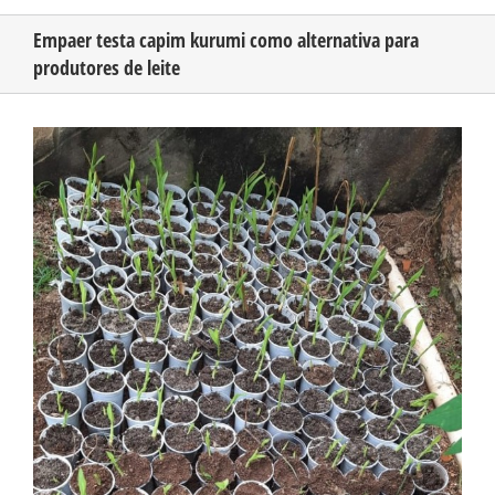
Empaer testa capim kurumi como alternativa para
produtores de leite
CONHEÇA O AMAZONAS
View
PUBLICIDADE
Larger
Image
CONTATO