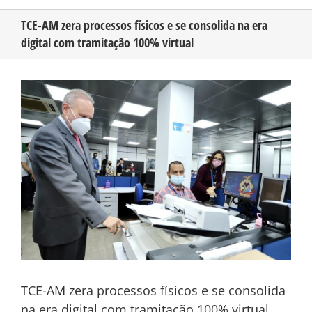
TCE-AM zera processos físicos e se consolida na era
digital com tramitação 100% virtual
CONHEÇA O AMAZONAS
View
PUBLICIDADE
Larger
Image
CONTATO
TCE-AM zera processos físicos e se consolida
na era digital com tramitação 100% virtual