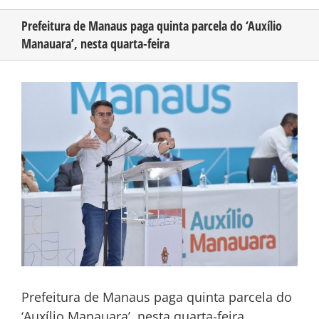
Prefeitura de Manaus paga quinta parcela do ‘Auxílio
Manauara’, nesta quarta-feira
CONHEÇA O AMAZONAS
View
PUBLICIDADE
Larger
Image
CONTATO
Prefeitura de Manaus paga quinta parcela do
‘Auxílio Manauara’, nesta quarta-feira