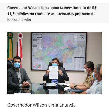
Governador Wilson Lima anuncia investimento de R$
11,5 milhões no combate às queimadas por meio de
CONHEÇA O AMAZONAS
banco alemão.
PUBLICIDADE
View
Larger
Image
CONTATO
Governador Wilson Lima anuncia