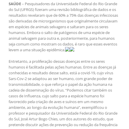
SAÚDE
– Pesquisadores da Universidade Federal do Rio Grande
do Sul (UFRGS) fizeram uma revisão bibliográfica de dados e os
resultados revelaram que de 60% a 75% das doenças infecciosas
são derivadas de microrganismos que originalmente circulavam
em espécies de animais selvagens e saltaram para os seres
humanos. Embora o salto de patógenos de uma espécie de
animal selvagem para outra e, posteriormente, para humanos
seja comum como mostram os dados, é raro que esses eventos
levem a uma situação epidêmica.
Entretanto, a proliferação dessas doenças entre os seres
humanos é facilitada pelas ações humanas. Entre as doenças já
conhecidas e resultado desse salto, está a covid-19, cujo vírus
Sars-Cov-2 se adaptou ao ser humano, com grande poder de
transmissibilidade, o que reforça o papel da ação humana na
cadeia de disseminação do vírus. “Podemos citar também os
casos de Influenza, cujo salto para a espécie humano foi
favorecido pela criação de aves e suínos em um mesmo
ambiente, ao longo da evolução humana”, exemplificou o
professor e pesquisador da Universidade Federal do Rio Grande
do Sul, José Artur Bogo Chies, um dos autores do estudo, que
pretende discutir ações de prevenção ou redução da frequência