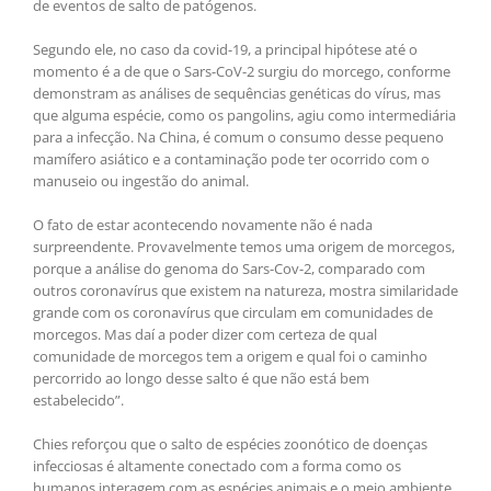
de eventos de salto de patógenos.
Segundo ele, no caso da covid-19, a principal hipótese até o
momento é a de que o Sars-CoV-2 surgiu do morcego, conforme
demonstram as análises de sequências genéticas do vírus, mas
que alguma espécie, como os pangolins, agiu como intermediária
para a infecção. Na China, é comum o consumo desse pequeno
mamífero asiático e a contaminação pode ter ocorrido com o
manuseio ou ingestão do animal.
O fato de estar acontecendo novamente não é nada
surpreendente. Provavelmente temos uma origem de morcegos,
porque a análise do genoma do Sars-Cov-2, comparado com
outros coronavírus que existem na natureza, mostra similaridade
grande com os coronavírus que circulam em comunidades de
morcegos. Mas daí a poder dizer com certeza de qual
comunidade de morcegos tem a origem e qual foi o caminho
percorrido ao longo desse salto é que não está bem
estabelecido”.
Chies reforçou que o salto de espécies zoonótico de doenças
infecciosas é altamente conectado com a forma como os
humanos interagem com as espécies animais e o meio ambiente.