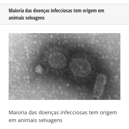
Maioria das doenças infecciosas tem origem em
animais selvagens
CONHEÇA O AMAZONAS
View
PUBLICIDADE
Larger
Image
CONTATO
Maioria das doenças infecciosas tem origem
em animais selvagens