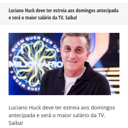
Luciano Huck deve ter estreia aos domingos antecipada
e será o maior salário da TV. Saiba!
CONHEÇA O AMAZONAS
View
PUBLICIDADE
Larger
Image
CONTATO
Luciano Huck deve ter estreia aos domingos
antecipada e será o maior salário da TV.
Saiba!