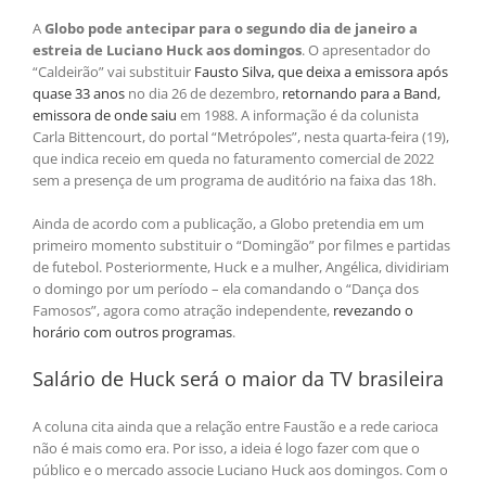
A
Globo pode antecipar para o segundo dia de janeiro a
estreia de Luciano Huck aos domingos
. O apresentador do
“Caldeirão” vai substituir
Fausto Silva, que deixa a emissora após
quase 33 anos
no dia 26 de dezembro,
retornando para a Band,
emissora de onde saiu
em 1988. A informação é da colunista
Carla Bittencourt, do portal “Metrópoles”, nesta quarta-feira (19),
que indica receio em queda no faturamento comercial de 2022
sem a presença de um programa de auditório na faixa das 18h.
Ainda de acordo com a publicação, a Globo pretendia em um
primeiro momento substituir o “Domingão” por filmes e partidas
de futebol. Posteriormente, Huck e a mulher, Angélica, dividiriam
o domingo por um período – ela comandando o “Dança dos
Famosos”, agora como atração independente,
revezando o
horário com outros programas
.
Salário de Huck será o maior da TV brasileira
A coluna cita ainda que a relação entre Faustão e a rede carioca
não é mais como era. Por isso, a ideia é logo fazer com que o
público e o mercado associe Luciano Huck aos domingos. Com o