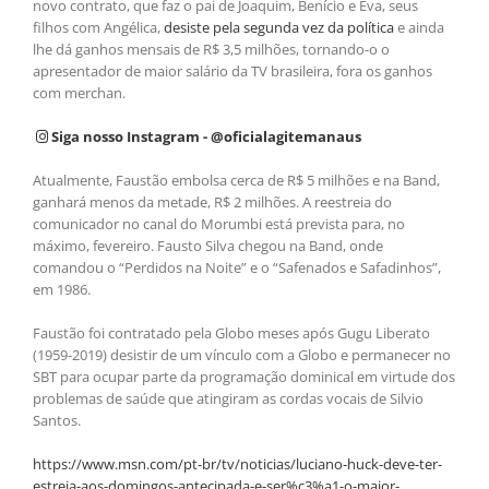
novo contrato, que faz o pai de Joaquim, Benício e Eva, seus
filhos com Angélica,
desiste pela segunda vez da política
e ainda
lhe dá ganhos mensais de R$ 3,5 milhões, tornando-o o
apresentador de maior salário da TV brasileira, fora os ganhos
com merchan.
Siga nosso Instagram - @oficialagitemanaus
Atualmente, Faustão embolsa cerca de R$ 5 milhões e na Band,
ganhará menos da metade, R$ 2 milhões. A reestreia do
comunicador no canal do Morumbi está prevista para, no
máximo, fevereiro. Fausto Silva chegou na Band, onde
comandou o “Perdidos na Noite” e o “Safenados e Safadinhos”,
em 1986.
Faustão foi contratado pela Globo meses após Gugu Liberato
(1959-2019) desistir de um vínculo com a Globo e permanecer no
SBT para ocupar parte da programação dominical em virtude dos
problemas de saúde que atingiram as cordas vocais de Silvio
Santos.
https://www.msn.com/pt-br/tv/noticias/luciano-huck-deve-ter-
estreia-aos-domingos-antecipada-e-ser%c3%a1-o-maior-