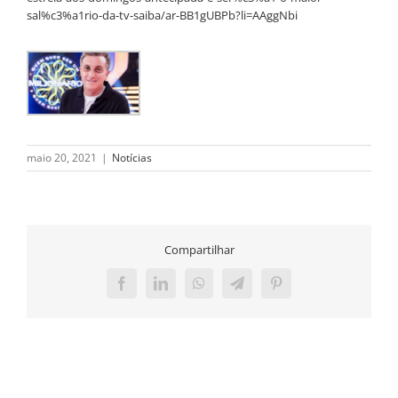
sal%c3%a1rio-da-tv-saiba/ar-BB1gUBPb?li=AAggNbi
maio 20, 2021
|
Notícias
Compartilhar
Facebook
LinkedIn
WhatsApp
Telegram
Pinterest