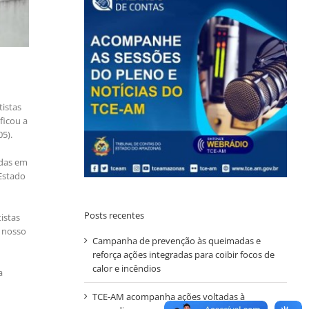
tistas
ficou a
5).
adas em
Estado
Posts recentes
istas
o nosso
Campanha de prevenção às queimadas e
reforça ações integradas para coibir focos de
calor e incêndios
a
TCE-AM acompanha ações voltadas à