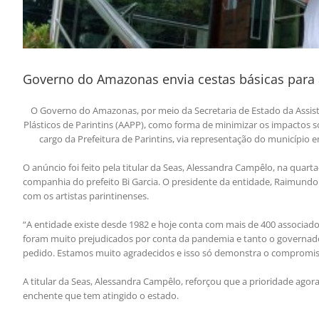
Governo do Amazonas envia cestas básicas para ar
O Governo do Amazonas, por meio da Secretaria de Estado da Assistên
Plásticos de Parintins (AAPP), como forma de minimizar os impactos 
cargo da Prefeitura de Parintins, via representação do município
O anúncio foi feito pela titular da Seas, Alessandra Campêlo, na quarta
companhia do prefeito Bi Garcia. O presidente da entidade, Raimund
com os artistas parintinenses.
“A entidade existe desde 1982 e hoje conta com mais de 400 associados. 
foram muito prejudicados por conta da pandemia e tanto o governado
pedido. Estamos muito agradecidos e isso só demonstra o compromiss
A titular da Seas, Alessandra Campêlo, reforçou que a prioridade agor
enchente que tem atingido o estado.