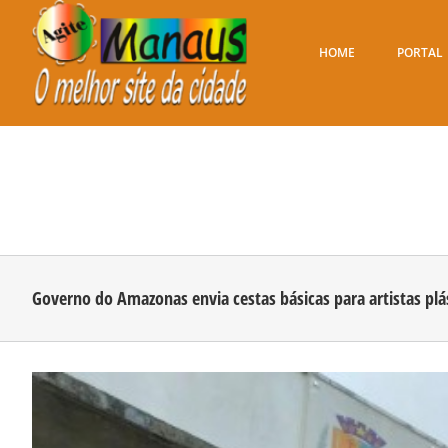
Ir
para
o
HOME
PORTAL
conteúdo
Governo do Amazonas envia cestas básicas para artistas plá
View
Larger
Image