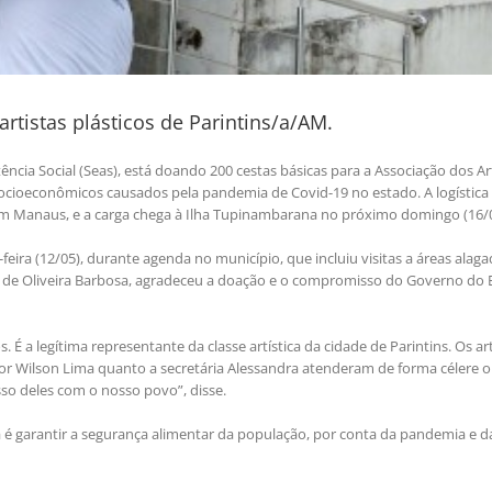
tistas plásticos de Parintins/a/AM.
cia Social (Seas), está doando 200 cestas básicas para a Associação dos Ar
socioeconômicos causados pela pandemia de Covid-19 no estado. A logística 
 em Manaus, e a carga chega à Ilha Tupinambarana no próximo domingo (16/0
-feira (12/05), durante agenda no município, que incluiu visitas a áreas alag
o de Oliveira Barbosa, agradeceu a doação e o compromisso do Governo do 
É a legítima representante da classe artística da cidade de Parintins. Os art
r Wilson Lima quanto a secretária Alessandra atenderam de forma célere 
o deles com o nosso povo”, disse.
a é garantir a segurança alimentar da população, por conta da pandemia e d