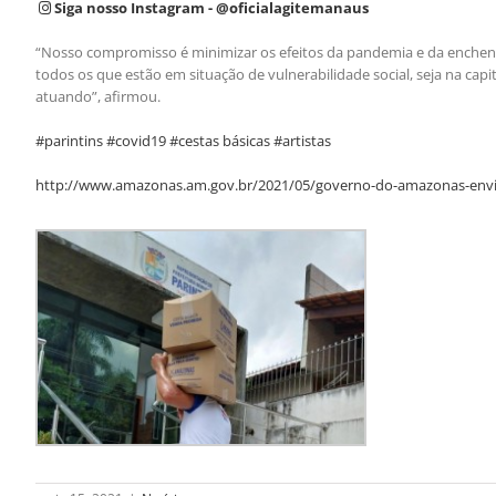
Siga nosso Instagram - @oficialagitemanaus
“Nosso compromisso é minimizar os efeitos da pandemia e da enchent
todos os que estão em situação de vulnerabilidade social, seja na cap
atuando”, afirmou.
#parintins #covid19 #cestas básicas #artistas
http://www.amazonas.am.gov.br/2021/05/governo-do-amazonas-envia-ce