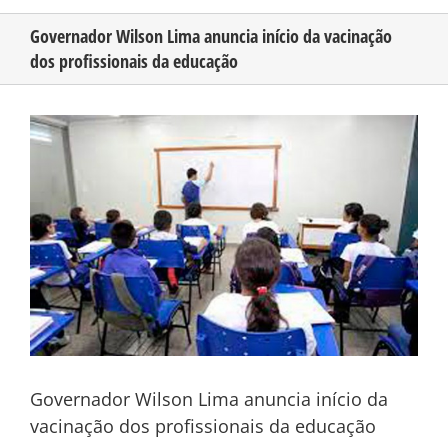
Governador Wilson Lima anuncia início da vacinação
dos profissionais da educação
CONHEÇA O AMAZONAS
View
PUBLICIDADE
Larger
Image
CONTATO
Governador Wilson Lima anuncia início da
vacinação dos profissionais da educação