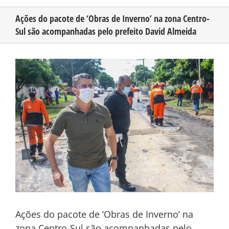
Ações do pacote de ‘Obras de Inverno’ na zona Centro-
Sul são acompanhadas pelo prefeito David Almeida
CONHEÇA O AMAZONAS
View
PUBLICIDADE
Larger
Image
CONTATO
Ações do pacote de ‘Obras de Inverno’ na
zona Centro-Sul são acompanhadas pelo