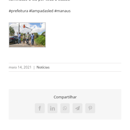
#prefeitura #lampadasled #manaus
maio 14, 2021
|
Notícias
Compartilhar
Facebook
LinkedIn
WhatsApp
Telegram
Pinterest