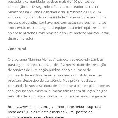
passada, a comunidade recebeu mais de 100 pontos de
iluminação a LED. Segundo João Bosco, morador da rua rio
Amazonas há 20 anos, a melhoria da iluminação a LED é um
sonho antigo de toda a comunidade. “Esses serviços eram uma
necessidade antiga, sonhávamos com esses serviços há muitos
anos, então muito obrigado à equipe da Seminf aqui presente e
ao nosso prefeito David Almeida e ao vice-prefeito Marcos Rotta”,
disse o morador.
Zona rural
O programa “Ilumina Manaus” começa a se expandir também
para algumas áreas rurais, onde há a necessidade de prestação
de serviços de iluminação pública, dado o número de
comunidades em fase de expansão nestas localidades e que
precisam desse tipo de assistência. Nos próximos dias, a
comunidade Nossa Senhora de Fátima será contemplada com os
serviços, na área existem inúmeras famílias em situação indigna
pela falta de iluminação pública, bem como as áreas de igarapé.
https://www.manaus.am.gov.br/noticia/prefeitura-supera-a-
meta-dos-100-dias-e-instala-mais-de-23-mil-pontos-de-
iluminacao-a-led-por-toda-a-cidade/