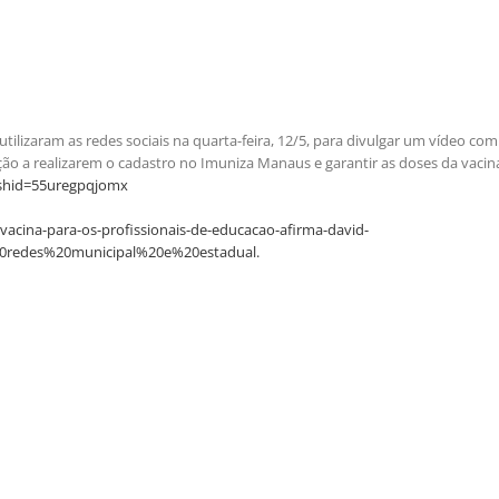
tilizaram as redes sociais na quarta-feira, 12/5, para divulgar um vídeo co
ação a realizarem o cadastro no Imuniza Manaus e garantir as doses da vacin
shid=55uregpqjomx
-vacina-para-os-profissionais-de-educacao-afirma-david-
20redes%20municipal%20e%20estadual.