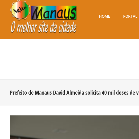
Ir
para
o
HOME
PORTAL
conteúdo
Prefeito de Manaus David Almeida solicita 40 mil doses de v
View
Larger
Image