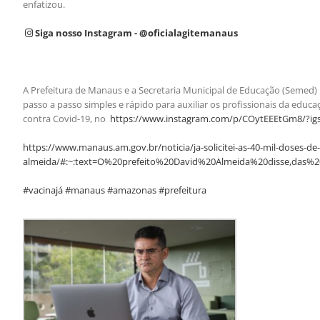
enfatizou.
Siga nosso Instagram - @oficialagitemanaus
A Prefeitura de Manaus e a Secretaria Municipal de Educação (Semed) u
passo a passo simples e rápido para auxiliar os profissionais da educ
contra Covid-19, no
https://www.instagram.com/p/COytEEEtGm8/?ig
https://www.manaus.am.gov.br/noticia/ja-solicitei-as-40-mil-doses-de
almeida/#:~:text=O%20prefeito%20David%20Almeida%20disse,das%
#vacinajá #manaus #amazonas #prefeitura