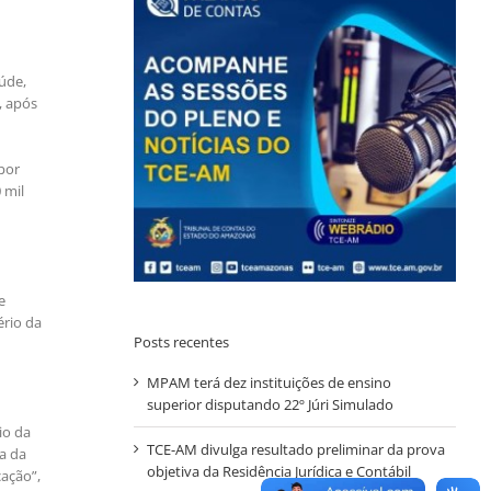
aúde,
, após
por
 mil
e
ério da
Posts recentes
MPAM terá dez instituições de ensino
superior disputando 22º Júri Simulado
io da
TCE-AM divulga resultado preliminar da prova
a da
objetiva da Residência Jurídica e Contábil
cação”,