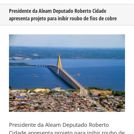
Presidente da Aleam Deputado Roberto Cidade
apresenta projeto para inibir roubo de fios de cobre
CONHEÇA O AMAZONAS
View
PUBLICIDADE
Larger
Image
CONTATO
Presidente da Aleam Deputado Roberto
Cidade apresenta projeto para inibir roubo de