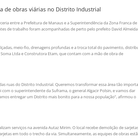
e obras viárias no Distrito Industrial
arceria entre a Prefeitura de Manaus e a Superintendência da Zona Franca de
ntes de trabalho foram acompanhadas de perto pelo prefeito David Almeida
alçadas, meio-fio, drenagens profundas e a troca total do pavimento, distrib
ra, Soma Ltda e Construtora Etam, que contam com a mão de obra de
das ruas do Distrito Industrial. Queremos transformar essa área tão import
 com o superintendente da Suframa, o general Algacir Polsin, e vamos dar
amos entregar um Distrito mais bonito para a nossa população”, afirmou o
alizam serviços na avenida Autaz Mirim. O local recebe demolição de sarjetas
sarjetas em todo o trecho da via. Simultaneamente, as equipes de obras est