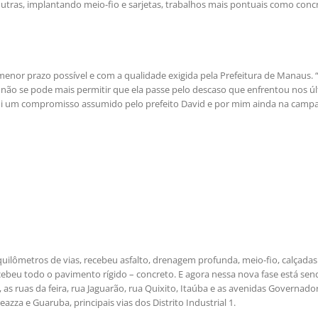
utras, implantando meio-fio e sarjetas, trabalhos mais pontuais como conc
enor prazo possível e com a qualidade exigida pela Prefeitura de Manaus. 
não se pode mais permitir que ela passe pelo descaso que enfrentou nos ú
 foi um compromisso assumido pelo prefeito David e por mim ainda na camp
ilômetros de vias, recebeu asfalto, drenagem profunda, meio-fio, calçadas
ecebeu todo o pavimento rígido – concreto. E agora nessa nova fase está sen
as ruas da feira, rua Jaguarão, rua Quixito, Itaúba e as avenidas Governado
zza e Guaruba, principais vias dos Distrito Industrial 1.