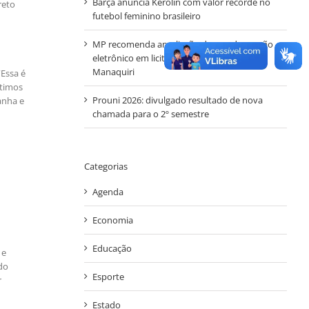
Barça anuncia Kerolin com valor recorde no
reto
futebol feminino brasileiro
MP recomenda ampliação do uso de pregão
eletrônico em licitações da Prefeitura de
Manaquiri
“Essa é
ltimos
Prouni 2026: divulgado resultado de nova
anha e
chamada para o 2º semestre
Categorias
Agenda
Economia
Educação
 e
do
Esporte
r
Estado