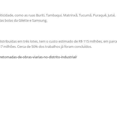
criticidade, como as ruas Buriti, Tambaqui, Matrinxã, Tucumã, Puraquê, Jutaí,
das bolas da Gilette e Samsung.
 distribuídas em três lotes, tem o custo estimado de R$ 115 milhões, em parc
 milhões. Cerca de 50% dos trabalhos já foram concluídos.
tomadas-de-obras-viarias-no-distrito-industrial/