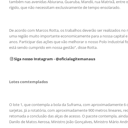
também nas avenidas Abiurana, Guaruba, Mandii, rua Matrixã, entre o
rígido, que não necessitam exclusivamente de tempo ensolarado.
De acordo com Marcos Rotta, os trabalhos deverão ser realizados no m
uma região muito importante economicamente para a nossa capital e 
anos. Participar das ações que vão melhorar o nosso Polo Industrial
está sendo cumprido em nossa gestão”, disse Rotta.
Siga nosso Instagram - @oficialagitemanaus
Lotes comtemplados
O lote 1, que contempla a bola da Suframa, com aproximadamente 6 qu
sarjetas. Já a rotatória, com aproximadamente 900 metros lineares, r
retomada a conclusão das alças de acesso. O pacote contempla, ainda, 
Danilo de Matos Aerosa, Ministro João Gonçalves, Ministro Mário Andrea