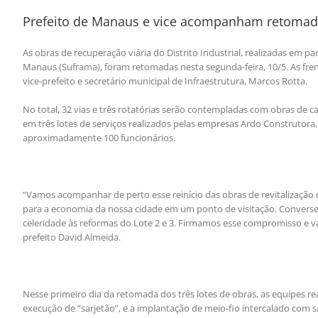
Prefeito de Manaus e vice acompanham retomada d
As obras de recuperação viária do Distrito Industrial, realizadas em p
Manaus (Suframa), foram retomadas nesta segunda-feira, 10/5. As fre
vice-prefeito e secretário municipal de Infraestrutura, Marcos Rotta.
No total, 32 vias e três rotatórias serão contempladas com obras de c
em três lotes de serviços realizados pelas empresas Ardo Construto
aproximadamente 100 funcionários.
“Vamos acompanhar de perto esse reinício das obras de revitalização 
para a economia da nossa cidade em um ponto de visitação. Conversei
celeridade às reformas do Lote 2 e 3. Firmamos esse compromisso e v
prefeito David Almeida.
Nesse primeiro dia da retomada dos três lotes de obras, as equipes re
execução de “sarjetão”, e a implantação de meio-fio intercalado com 