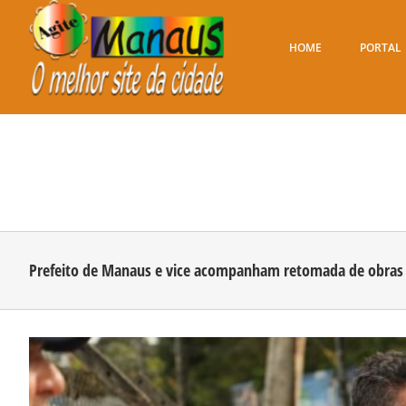
Ir
para
o
HOME
PORTAL
conteúdo
Prefeito de Manaus e vice acompanham retomada de obras vi
View
Larger
Image